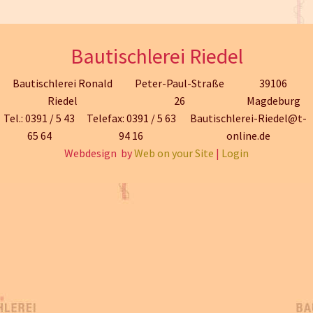
Bautischlerei Riedel
Bautischlerei Ronald
Peter-Paul-Straße
39106
Riedel
26
Magdeburg
Tel.: 0391 / 5 43
Telefax: 0391 / 5 63
Bautischlerei-Riedel@t-
65 64
94 16
online.de
Webdesign by
Web on your Site
|
Login