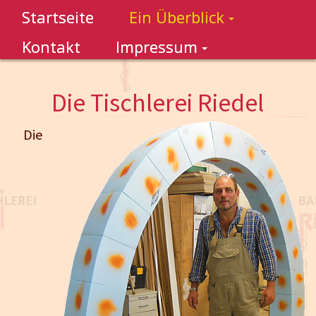
Startseite
Ein Überblick
Kontakt
Impressum
Die Tischlerei Riedel
Die